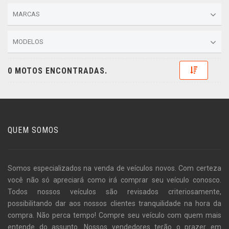
MARCAS
MODELOS
Toggle D
0 MOTOS ENCONTRADAS.
QUEM SOMOS
Somos especializados na venda de veículos novos. Com certeza
você não só apreciará como irá comprar seu veículo conosco.
Todos nossos veículos são revisados criteriosamente,
possibilitando dar aos nossos clientes tranquilidade na hora da
compra. Não perca tempo! Compre seu veículo com quem mais
entende do assunto. Nossos vendedores terão o prazer em