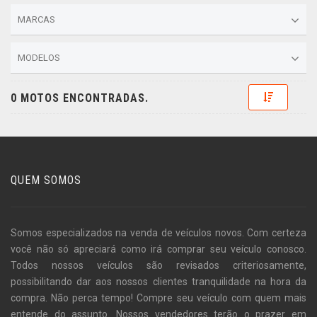
MARCAS
MODELOS
Toggle D
0 MOTOS ENCONTRADAS.
QUEM SOMOS
Somos especializados na venda de veículos novos. Com certeza
você não só apreciará como irá comprar seu veículo conosco.
Todos nossos veículos são revisados criteriosamente,
possibilitando dar aos nossos clientes tranquilidade na hora da
compra. Não perca tempo! Compre seu veículo com quem mais
entende do assunto. Nossos vendedores terão o prazer em